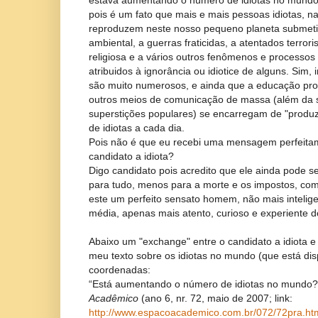
estava aumentando o número de idiotas no mundo.
pois é um fato que mais e mais pessoas idiotas, 
reproduzem neste nosso pequeno planeta submeti
ambiental, a guerras fraticidas, a atentados terroris
religiosa e a vários outros fenômenos e processo
atribuidos à ignorância ou idiotice de alguns. Sim, 
são muito numerosos, e ainda que a educação prog
outros meios de comunicação de massa (além da si
superstições populares) se encarregam de "produ
de idiotas a cada dia.
Pois não é que eu recebi uma mensagem perfeitam
candidato a idiota?
Digo candidato pois acredito que ele ainda pode se
para tudo, menos para a morte e os impostos, com
este um perfeito sensato homem, não mais intelige
média, apenas mais atento, curioso e experiente 
Abaixo um "exchange" entre o candidato a idiota 
meu texto sobre os idiotas no mundo (que está di
coordenadas:
“Está aumentando o número de idiotas no mundo?”
Acadêmico
(ano 6, nr. 72, maio de 2007; link:
http://www.espacoacademico.com.br/072/72pra.ht