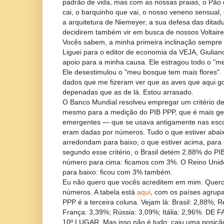
padrão de vida, mas com as nossas praias, o Pão 
cai, o barquinho que vai, o nosso veneno sensual
a arquitetura de Niemeyer, a sua defesa das ditad
decidirem também vir em busca de nossos Voltair
Vocês sabem, a minha primeira inclinação sempre 
Liguei para o editor de economia da VEJA, Giulia
apoio para a minha causa. Ele estragou todo o "me
Ele desestimulou o "meu bosque tem mais flores".
dados que me fizeram ver que as aves que aqui g
depenadas que as de lá. Estou arrasado.
O Banco Mundial resolveu empregar um critério 
mesmo para a medição do PIB PPP, que é mais ge
emergentes — que se usava antigamente nas esco
eram dadas por números. Tudo o que estiver abaix
arredondam para baixo; o que estiver acima, para 
segundo esse critério, o Brasil detém 2,88% do P
número para cima: ficamos com 3%. O Reino Uni
para baixo: ficou com 3% também.
Eu não quero que vocês acreditem em mim. Quero
números. A tabela está
aqui
, com os países agrupa
PPP é a terceira coluna. Vejam lá: Brasil: 2,88%; 
França: 3,39%; Rússia: 3,09%; Itália: 2,96%. DE
10º LUGAR. Mas isso não é tudo: caiu uma posiçã