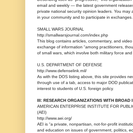
email and weekly — the latest government release
private national security opinion leaders. You may a
in your community and to participate in exchanges.
SMALL WARS JOURNAL
http://smallwarsjournal.com/index.php
This blog contains articles, commentary, and video t
exchange of information “among practitioners, thou
of small wars, which involve both military force and
U.S. DEPARTMENT OF DEFENSE
http://www.defenselink.mil/
As with the DOS listing above, this site provides ne
through use of a tab, access to major DOD publica
interest to students of U.S. foreign policy.
III: RESEARCH ORGANIZATIONS WITH BROAD 
AMERICAN ENTERPRISE INSTITUTE FOR PUBL
(AEI)
http://www.aei.org/
AEI is “a private, nonpartisan, not-for-profit institu
and education on issues of government, politics, e