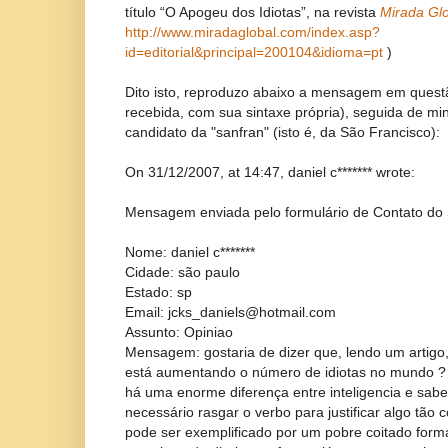
título “O Apogeu dos Idiotas”, na revista
Mirada Gl
http://www.miradaglobal.com/index.asp?
id=editorial&principal=200104&idioma=pt
)
Dito isto, reproduzo abaixo a mensagem em ques
recebida, com sua sintaxe própria), seguida de mi
candidato da "sanfran" (isto é, da São Francisco):
On 31/12/2007, at 14:47, daniel c******* wrote:
Mensagem enviada pelo formulário de Contato do 
Nome: daniel c*******
Cidade: são paulo
Estado: sp
Email: jcks_daniels@hotmail.com
Assunto: Opiniao
Mensagem: gostaria de dizer que, lendo um artigo
está aumentando o número de idiotas no mundo ? c
há uma enorme diferença entre inteligencia e sabed
necessário rasgar o verbo para justificar algo tão 
pode ser exemplificado por um pobre coitado form