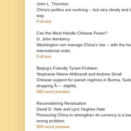
John L. Thornton
China's politics are evolving -- but very slowly and i
way.
Full text
Can the West Handle Chinese Power?
G. John Ikenberry
Washington can manage China's rise -- with the help
international order.
Full text
Beijing's Friendly Tyrant Problem
Stephanie Kleine-Ahlbrandt and Andrew Small
Chinese support for pariah regimes in Burma, Suda
dropping Â—- slightly.
500-word preview
Reconsidering Revaluation
David D. Hale and Lyric Hughes Hale
Pressuring China to strengthen its currency is a bad
wrong problem.
500-word preview