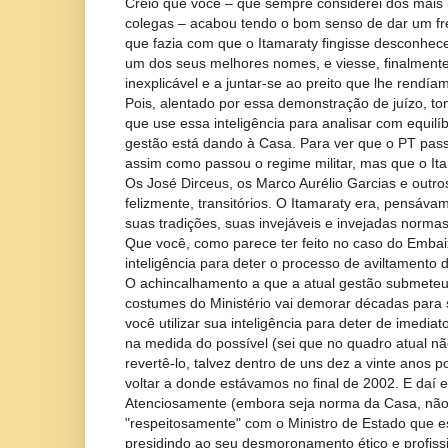
Creio que você – que sempre considerei dos mais i
colegas – acabou tendo o bom senso de dar um freio
que fazia com que o Itamaraty fingisse desconhec
um dos seus melhores nomes, e viesse, finalmente
inexplicável e a juntar-se ao preito que lhe rendía
Pois, alentado por essa demonstração de juízo, to
que use essa inteligência para analisar com equilí
gestão está dando à Casa. Para ver que o PT pass
assim como passou o regime militar, mas que o I
Os José Dirceus, os Marco Aurélio Garcias e outros
felizmente, transitórios. O Itamaraty era, pensáv
suas tradições, suas invejáveis e invejadas normas
Que você, como parece ter feito no caso do Emba
inteligência para deter o processo de aviltamento d
O achincalhamento a que a atual gestão submeteu
costumes do Ministério vai demorar décadas para 
você utilizar sua inteligência para deter de imedia
na medida do possível (sei que no quadro atual não
revertê-lo, talvez dentro de uns dez a vinte anos
voltar a donde estávamos no final de 2002. E daí ev
Atenciosamente (embora seja norma da Casa, não
"respeitosamente" com o Ministro de Estado que e
presidindo ao seu desmoronamento ético e profissi