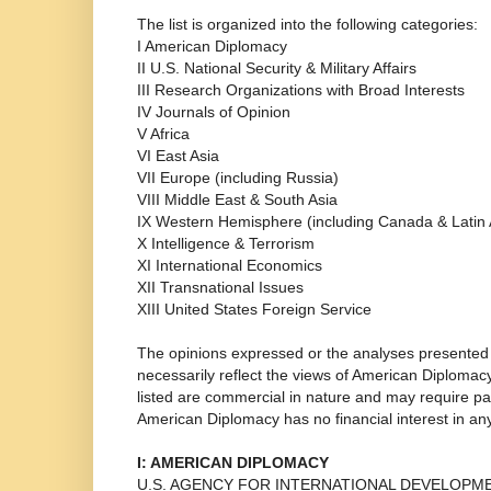
The list is organized into the following categories:
I American Diplomacy
II U.S. National Security & Military Affairs
III Research Organizations with Broad Interests
IV Journals of Opinion
V Africa
VI East Asia
VII Europe (including Russia)
VIII Middle East & South Asia
IX Western Hemisphere (including Canada & Latin
X Intelligence & Terrorism
XI International Economics
XII Transnational Issues
XIII United States Foreign Service
The opinions expressed or the analyses presented i
necessarily reflect the views of American Diplomac
listed are commercial in nature and may require pa
American Diplomacy has no financial interest in any
I: AMERICAN DIPLOMACY
U.S. AGENCY FOR INTERNATIONAL DEVELOPM