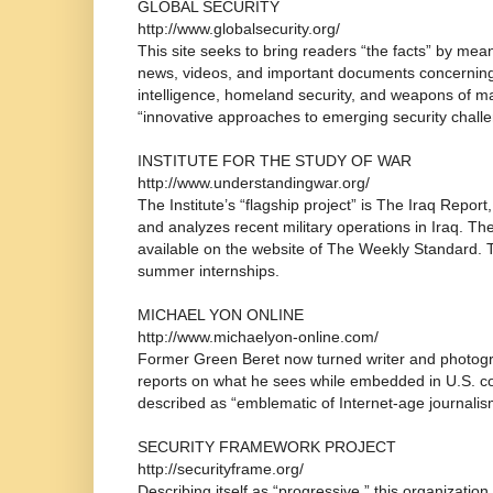
GLOBAL SECURITY
http://www.globalsecurity.org/
This site seeks to bring readers “the facts” by mean
news, videos, and important documents concerning
intelligence, homeland security, and weapons of mas
“innovative approaches to emerging security chall
INSTITUTE FOR THE STUDY OF WAR
http://www.understandingwar.org/
The Institute’s “flagship project” is The Iraq Report
and analyzes recent military operations in Iraq. The 
available on the website of The Weekly Standard. Th
summer internships.
MICHAEL YON ONLINE
http://www.michaelyon-online.com/
Former Green Beret now turned writer and photogr
reports on what he sees while embedded in U.S. c
described as “emblematic of Internet-age journalis
SECURITY FRAMEWORK PROJECT
http://securityframe.org/
Describing itself as “progressive,” this organizatio