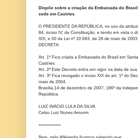
Dispõe sobre a criação da Embaixada do Brasi
sede em Castries
.
O PRESIDENTE DA REPÚBLICA, no uso da atribuiçã
84, inciso IV, da Constituição, e tendo em vista o di
XIX, e 50 da Lei nº 10.683, de 28 de maio de 2003
DECRETA:
Art. 1º Fica criada a Embaixada do Brasil em San
Castries.
Art. 2º Este Decreto entra em vigor na data de sua
Art. 3º Fica revogado o inciso XIX do art. 1º do De
maio de 2004.
Brasília,14 de dezembro de 2007; 186º da Indepen
República.
LUIZ INÁCIO LULA DA SILVA
Celso Luiz Nunes Amorim
=========
Bem, pela Wikipedia ficamos sabendo que: