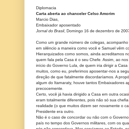
Diplomacia
Carta aberta ao chanceler Celso Amorim
Marcio Dias,
Embaixador aposentado
Jornal do Brasil
, Domingo 16 de dezembro de 2007,
Como um grande número de colegas, acompanho
em silêncio a maneira como você e Samuel vêm co
Hierarquizados como somos, ainda acreditamos n
quem fala pela Casa é o seu Chefe. Assim, ao nos
início do Governo Lula, de quem iria dirigir a Cas
muitos, como eu, preferimos aposentar-nos a segu
direção de que fatalmente discordaríamos. A pro
algum do Itamaraty, houve tantos Embaixadores ap
precocemente.
Certo, você já havia dirigido a Casa em outra ocas
eram totalmente diferentes, pois não só sua chefi
realidade (o que muitos dizem ser novamente o ca
Presidente era outro.
Não é o caso de concordar ou não com o Governo. 
país no tempo dos Governos militares, com os qua
nós não concordava. Mas servíamos ao Estado, nos