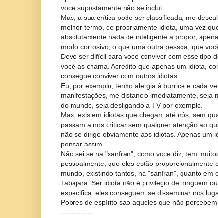
voce supostamente não se inclui.
Mas, a sua crítica pode ser classificada, me descu
melhor termo, de propriamente idiota, uma vez qu
absolutamente nada de inteligente a propor, apenas 
modo corrosivo, o que uma outra pessoa, que voc
Deve ser difícil para voce conviver com esse tipo d
você as chama. Acredito que apenas um idiota, c
consegue conviver com outros idiotas.
Eu, por exemplo, tenho alergia à burrice e cada v
manifestações, me distancio imediatamente, seja 
do mundo, seja desligando a TV por exemplo.
Mas, existem idiotas que chegam até nós, sem qual
passam a nos criticar sem qualquer atenção ao que
não se dirige obviamente aos idiotas. Apenas um i
pensar assim...
Não sei se na "sanfran", como voce diz, tem muitos
pessoalmente, que eles estão proporcionalmente 
mundo, existindo tantos, na "sanfran", quanto em 
Tabajara. Ser idiota não é privilegio de ninguém ou
especifica: eles conseguem se disseminar nos lug
Pobres de espírito sao aqueles que não percebem i
-------------