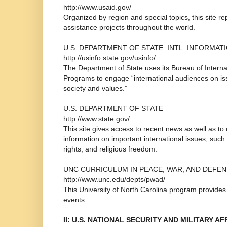
http://www.usaid.gov/
Organized by region and special topics, this site re
assistance projects throughout the world.
U.S. DEPARTMENT OF STATE: INTL. INFORMA
http://usinfo.state.gov/usinfo/
The Department of State uses its Bureau of Interna
Programs to engage “international audiences on iss
society and values.”
U.S. DEPARTMENT OF STATE
http://www.state.gov/
This site gives access to recent news as well as to
information on important international issues, suc
rights, and religious freedom.
UNC CURRICULUM IN PEACE, WAR, AND DEFE
http://www.unc.edu/depts/pwad/
This University of North Carolina program provide
events.
II: U.S. NATIONAL SECURITY AND MILITARY AF