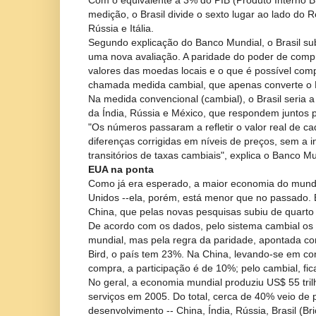
Com o equivalente a 3% do PIB (Produto Interno B
medição, o Brasil divide o sexto lugar ao lado do 
Rússia e Itália.
Segundo explicação do Banco Mundial, o Brasil sub
uma nova avaliação. A paridade do poder de comp
valores das moedas locais e o que é possível comp
chamada medida cambial, que apenas converte o P
Na medida convencional (cambial), o Brasil seria 
da Índia, Rússia e México, que respondem juntos 
"Os números passaram a refletir o valor real de 
diferenças corrigidas em níveis de preços, sem a 
transitórios de taxas cambiais", explica o Banco Mu
EUA na ponta
Como já era esperado, a maior economia do mund
Unidos --ela, porém, está menor que no passado.
China, que pelas novas pesquisas subiu de quarto
De acordo com os dados, pelo sistema cambial o
mundial, mas pela regra da paridade, apontada co
Bird, o país tem 23%. Na China, levando-se em c
compra, a participação é de 10%; pelo cambial, fi
No geral, a economia mundial produziu US$ 55 tri
serviços em 2005. Do total, cerca de 40% veio de
desenvolvimento -- China, Índia, Rússia, Brasil (B