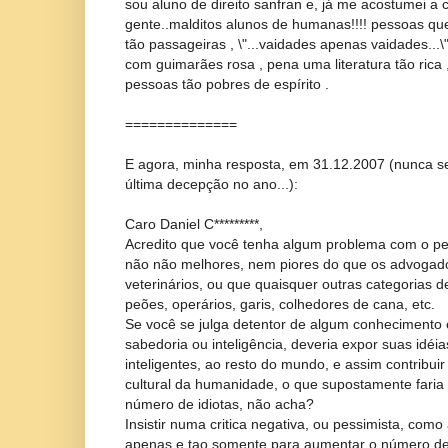
sou aluno de direito sanfran e, já me acostumei a 
gente..malditos alunos de humanas!!!! pessoas que
tão passageiras , \"...vaidades apenas vaidades...\
com guimarães rosa , pena uma literatura tão rica 
pessoas tão pobres de espírito .
==============
E agora, minha resposta, em 31.12.2007 (nunca s
última decepção no ano...):
Caro Daniel C*********,
Acredito que você tenha algum problema com o pe
não não melhores, nem piores do que os advogado
veterinários, ou que quaisquer outras categorias de
peões, operários, garis, colhedores de cana, etc.
Se você se julga detentor de algum conhecimento e
sabedoria ou inteligência, deveria expor suas idéi
inteligentes, ao resto do mundo, e assim contribuir
cultural da humanidade, o que supostamente faria d
número de idiotas, não acha?
Insistir numa critica negativa, ou pessimista, como 
apenas e tao somente para aumentar o número de i