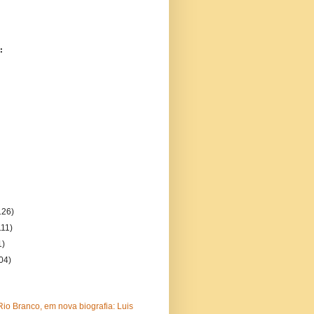
:
126)
111)
1)
04)
io Branco, em nova biografia: Luis