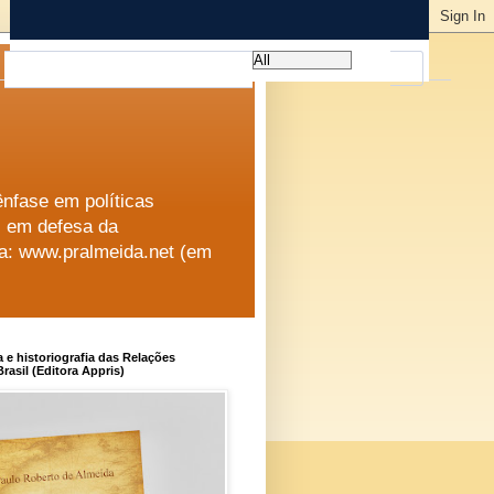
ênfase em políticas
al em defesa da
na: www.pralmeida.net (em
a e historiografia das Relações
rasil (Editora Appris)