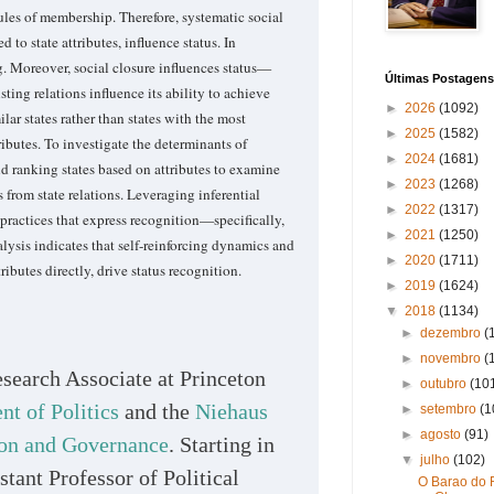
rules of membership. Therefore, systematic social
 to state attributes, influence status. In
ing. Moreover, social closure influences status—
Últimas Postagens
isting relations influence its ability to achieve
►
2026
(1092)
ilar states rather than states with the most
►
2025
(1582)
tributes. To investigate the determinants of
►
2024
(1681)
nd ranking states based on attributes to examine
►
2023
(1268)
 from state relations. Leveraging inferential
►
2022
(1317)
 practices that express recognition—specifically,
►
2021
(1250)
lysis indicates that self-reinforcing dynamics and
►
2020
(1711)
tributes directly, drive status recognition.
►
2019
(1624)
▼
2018
(1134)
►
dezembro
(
►
novembro
(
esearch Associate at Princeton
►
outubro
(10
t of Politics
and the
Niehaus
►
setembro
(1
►
agosto
(91)
ion and Governance
. Starting in
▼
julho
(102)
stant Professor of Political
O Barao do R