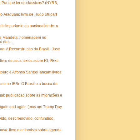
o: Por que ler os clássicos? (NYRB,
do Araguaia: livro de Hugo Studart
is importante da nacionalidade: a
e Mandela: homenagem no
o de s...
o: A Reconstrucao do Brasil - Jose
livro de seus textos sobre RI, PExt-
pero e Affonso Santos lançam livros
ate no IRBr: O Brasil e a busca de
al: publicacao sobre as migrações e
again and again (mas um Trump Day
ido, despromovido, confundido,
sa: livro e entrevista sobre agenda