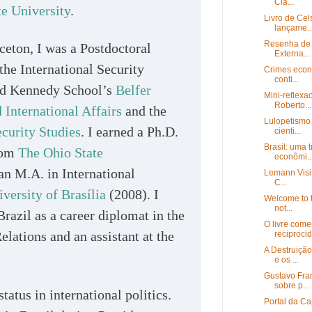
Cla...
te University
.
Livro de Cel
lançame..
Resenha de 
ceton, I was a Postdoctoral
Externa...
the International Security
Crimes econ
conti...
rd Kennedy School’s
Belfer
Mini-reflexa
Roberto...
 International Affairs
and the
Lulopetismo
curity Studies
. I earned a Ph.D.
cienti...
Brasil: uma 
from
The Ohio State
econômi..
an M.A. in International
Lemann Visit
C...
versity of Brasília
(2008). I
Welcome to t
not...
razil as a career diplomat in the
O livre come
elations and an assistant at the
reciprocid
A Destruiçã
e os ...
Gustavo Fran
sobre p...
tatus in international politics.
Portal da Cap