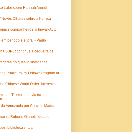
so Lafer sobre Hannah Arendt -
.
"Novos Olhares sobre a Política
omics companheiros: o Inovar-Auto
o em periodo eleitoral - Paulo
 na SBPC: continua a cegueira de
tragedia no quesito liberdades
.
ing Public Policy Fellows Program at
he Chinese World Order: interests,
rcio de Trump: pela via da
a...
o da Venezuela por Chavez, Maduro
co vs Roberto Gianetti: debate
es: biblioteca virtual