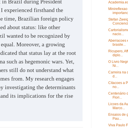
 in Brazil during President
Academia.ed
 I experienced firsthand the
Minireflexao
importanc.
he time, Brazilian foreign policy
Stefan Zweig
Concienci
ed about status: like other
Cartorialism
nacio...
il wanted to be recognized by
Aberracoes e
n equal. Moreover, a growing
brasile...
Ricupero, Aff
icated that status lay at the root
diplo...
na such as hegemonic wars. Yet,
O Livro Negr
Ni...
ners still do not understand what
Carreira na 
d...
 comes from. My research engages
Citacoes a P
by investigating the determinants
no...
Centenário 
 and its implications for the rise
Flori...
Licoes da Aus
Marco...
Ensaios de g
Pau...
Viva Paulo F