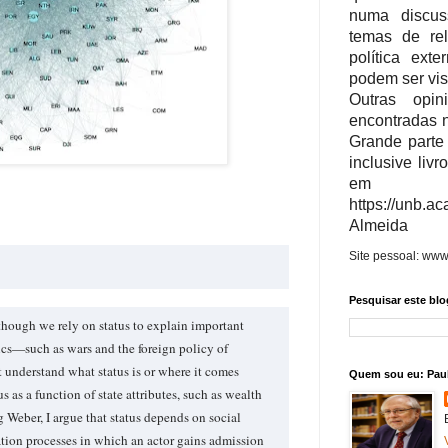
numa discus
temas de rel
política ext
podem ser vi
Outras opi
encontradas 
Grande parte
inclusive livr
em Ac
https://unb.
Almeida
Site pessoal: www
Pesquisar este blo
though we rely on status to explain important
ics—such as wars and the foreign policy of
understand what status is or where it comes
Quem sou eu: Pau
us as a function of state attributes, such as wealth
g Weber, I argue that status depends on social
cation processes in which an actor gains admission