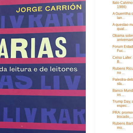
Italo Calvin
1986)
A Guerrilha 
lan...
A questao ma
qual...
Obama sobr
aniversari
Forum Estada
Fuc...
Celso Lafer: 
B...
Rubens Ricu
no ...
Palestra-deb
sta...
Banco Mundi
os ...
Trump Day, 
espec...
PRA: promov
trocado,...
Rubens Barbo
mo...