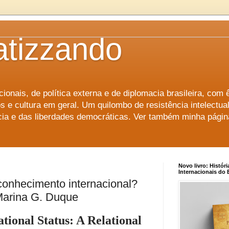
atizzando
ionais, de política externa e de diplomacia brasileira, com 
s e cultura em geral. Um quilombo de resistência intelectu
ência e das liberdades democráticas. Ver também minha pági
Novo livro: Históri
Internacionais do B
conhecimento internacional?
Marina G. Duque
tional Status: A Relational