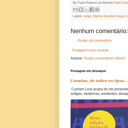
By Paulo Roberto de Almeida
Paulo Rob
Labels:
artigo
,
Marina Guedes Duque
,
s
Nenhum comentário:
Postar um comentário
Postagem mais recente
Assinar:
Postar comentários (Atom)
Postagem em destaque
Livrarias, de todos os tipos…
Carmen Licia acaba de me presentear 
antigas, modernas, existentes, desap