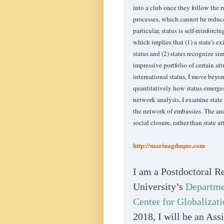
into a club once they follow the 
processes, which cannot be reduced
particular, status is self-reinforc
which implies that (1) a state's ex
status and (2) states recognize sim
impressive portfolio of certain at
international status, I move beyo
quantitatively how status emerges
network analysis, I examine state
the network of embassies. The ana
social closure, rather than state at
http://marinagduque.com
I am a Postdoctoral R
University’s
Departmen
Center for Globalizat
2018, I will be an Assi