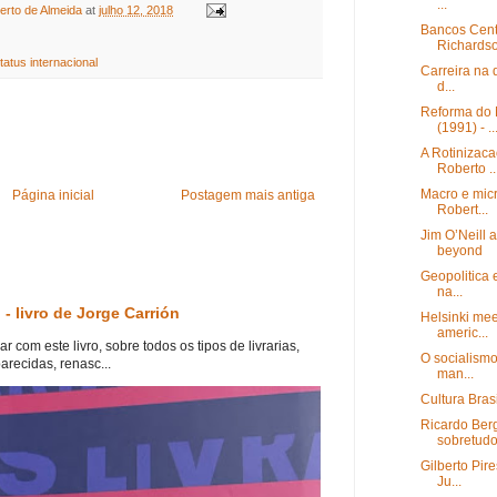
...
erto de Almeida
at
julho 12, 2018
Bancos Centr
Richards
tatus internacional
Carreira na 
d...
Reforma do 
(1991) - ..
A Rotinizaca
Roberto ..
Macro e mic
Página inicial
Postagem mais antiga
Robert...
Jim O’Neill
beyond
Geopolitica e
na...
 - livro de Jorge Carrión
Helsinki mee
americ...
com este livro, sobre todos os tipos de livrarias,
O socialismo
arecidas, renasc...
man...
Cultura Brasi
Ricardo Ber
sobretudo 
Gilberto Pir
Ju...