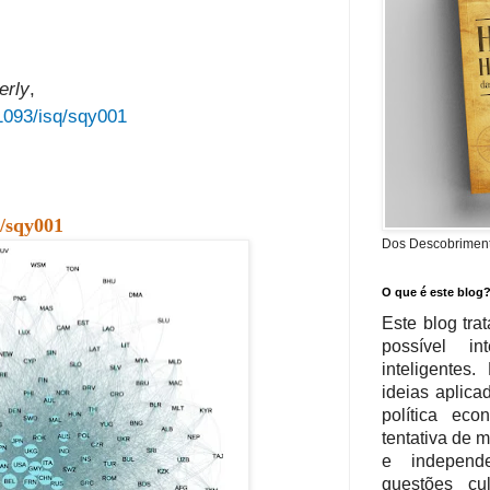
erly
,
.1093/isq/sqy001
/
sqy001
Dos Descobrimento
O que é este blog
Este blog tra
possível in
inteligente
ideias aplica
política eco
tentativa de 
e independe
questões cu