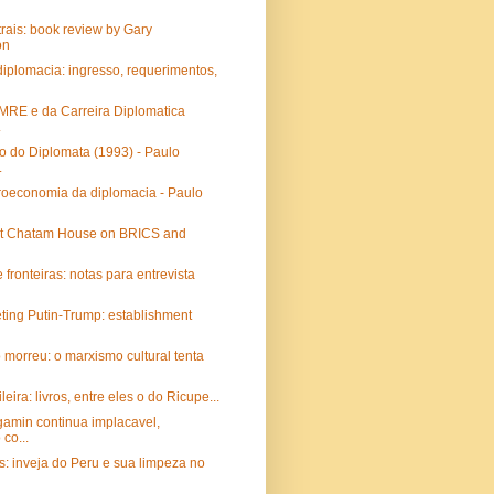
ais: book review by Gary
on
diplomacia: ingresso, requerimentos,
MRE e da Carreira Diplomatica
.
o do Diplomata (1993) - Paulo
.
roeconomia da diplomacia - Paulo
 at Chatam House on BRICS and
 fronteiras: notas para entrevista
ting Putin-Trump: establishment
 morreu: o marxismo cultural tenta
leira: livros, entre eles o do Ricupe...
gamin continua implacavel,
co...
es: inveja do Peru e sua limpeza no