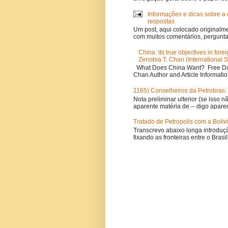
Informações e dicas sobre a 
respostas
Um post, aqui colocado originalme
com muitos comentários, perguntas
China: its true objectives in for
Zenobia T. Chan (International S
What Does China Want? Free Dav
Chan Author and Article Informatio
1165) Conselheiros da Petrobras: 
Nota preliminar ulterior (se isso 
aparente matéria de -- digo aparen
Tratado de Petropolis com a Bolivi
Transcrevo abaixo longa introduçã
fixando as fronteiras entre o Brasil