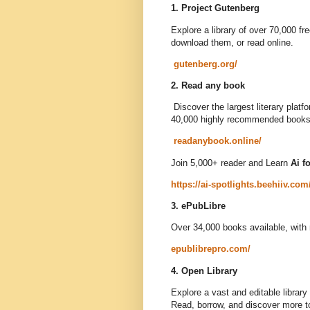
1. Project Gutenberg
Explore a library of over 70,000 
download them, or read online.
gutenberg.org/
2. Read any book
Discover the largest literary plat
40,000 highly recommended books 
readanybook.online/
Join 5,000+ reader and Learn
Ai fo
https://ai-spotlights.beehiiv.co
3. ePubLibre
Over 34,000 books available, with
epublibrepro.com/
4. Open Library
Explore a vast and editable library
Read, borrow, and discover more 