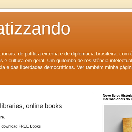
atizzando
ionais, de política externa e de diplomacia brasileira, com 
s e cultura em geral. Um quilombo de resistência intelectu
ência e das liberdades democráticas. Ver também minha pági
Novo livro: Históri
Internacionais do B
libraries, online books
ore.
and download FREE Books