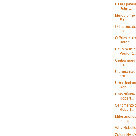
Essas janel
Putin ...
Merquior no 
Fel...
O Império do
es...
O Brics e o 
Barbo...
De la belle
Paulo R...
Certas qued
Lul...
Ucrânia não 
bra...
Uma declaraç
Rob...
Uma dúvida 
Robert...
Sentimento d
Robert...
Milei quer 
suas p...
Why Nobelist
Zelenskiy’s 