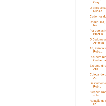
Gray
O Brics só s
Rússia...
Cadernos do
Under Lula, 
Ric...
Por que as 
Brasil n...
O Diplomata
Almeida
Ah, essa fal
Robe...
Ricupero re
Guilherme
Extrema-dire
AUG...
Colocando os
A...
Desculpem-m
Rob...
Stephen Kann
solu...
Relação de l
lin...