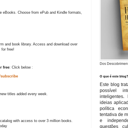
free eBooks. Choose from ePub and Kindle formats,
form and book library. Access and download over
for free!
Dos Descobrimento
r free
: Click below :
m/subscribe
O que é este blog
Este blog tra
possível in
 new titles added every week.
inteligente
ideias aplica
política eco
tentativa de 
e independe
 catalog with access to over 3 million books.
today
questões cu