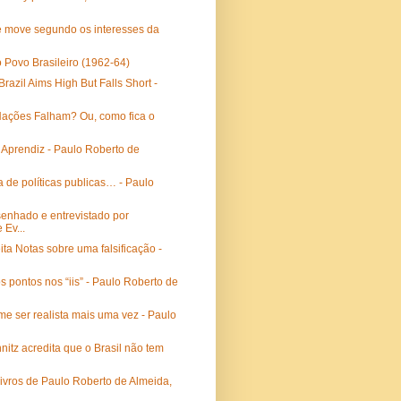
e move segundo os interesses da
 Povo Brasileiro (1962-64)
Brazil Aims High But Falls Short -
Nações Falham? Ou, como fica o
 Aprendiz - Paulo Roberto de
ta de políticas publicas… - Paulo
senhado e entrevistado por
 Ev...
ita Notas sobre uma falsificação -
 pontos nos “iis” - Paulo Roberto de
e ser realista mais uma vez - Paulo
itz acredita que o Brasil não tem
ivros de Paulo Roberto de Almeida,