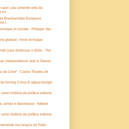
 que Lula comente veto da
 no ...
e Brasilianistas Europeus
a I...
omique et sociale - Philippe Van
ra globale, l’invio di truppe
utin para destronar o dólar - The
wan independence' and is Taiwan
ga da Crise" - Carlos Thadeu de
sis forcing China to adjust foreign
 como história da política externa
a: armas e diplomacia - Adbeel
.
 como história da política externa
rmemente nos braços de Putin -