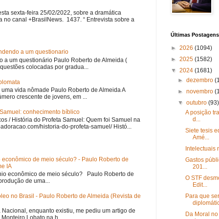
esta sexta-feira 25/02/2022, sobre a dramática
a no canal +BrasilNews. 1437. “ Entrevista sobre a
Últimas Postagens
►
2026
(1094)
ondendo a um questionario
►
2025
(1582)
o a um questionário Paulo Roberto de Almeida (
questões colocadas por gradua...
▼
2024
(1681)
►
dezembro
(
iplomata
 uma vida nômade Paulo Roberto de Almeida A
►
novembro
(
úmero crescente de jovens, em ...
▼
outubro
(93
a Samuel: conhecimento bíblico
A posição tr
d...
os / História do Profeta Samuel: Quem foi Samuel na
iloadoracao.com/historia-do-profeta-samuel/ Histó...
Siete tesis 
Amé...
Intelectuais 
o econômico de meio século? - Paulo Roberto de
Gastos públi
e IA
201...
nio econômico de meio século? Paulo Roberto de
O STF desmo
eprodução de uma...
Edit...
óleo no Brasil - Paulo Roberto de Almeida (Revista de
Para que ser
diplomátic
a Nacional, enquanto existiu, me pediu um artigo de
Da Moral no 
 Monteiro Lobato na h...