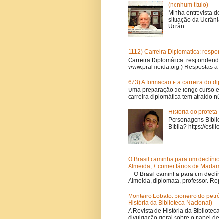
(nenhum título)
Minha entrevista d
situação da Ucrâni
Ucrân...
1112) Carreira Diplomatica: resp
Carreira Diplomática: respondend
www.pralmeida.org ) Respostas a 
673) A formacao e a carreira do d
Uma preparação de longo curso e
carreira diplomática tem atraído n
Historia do profet
Personagens Bíblic
Bíblia? https://est
O Brasil caminha para um declíni
Almeida; + comentários de Madam
O Brasil caminha para um declí
Almeida, diplomata, professor. R
Monteiro Lobato: pioneiro do petr
História da Biblioteca Nacional)
A Revista de História da Bibliotec
divulgação geral sobre o papel de