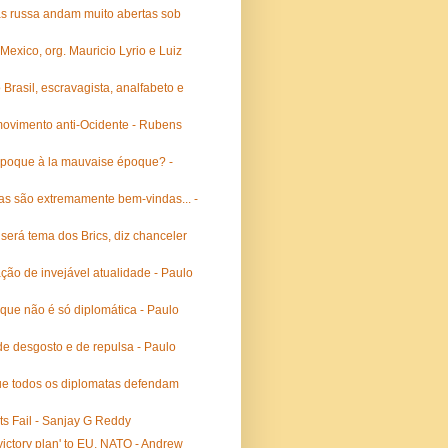
as russa andam muito abertas sob
Mexico, org. Mauricio Lyrio e Luiz
 Brasil, escravagista, analfabeto e
movimento anti-Ocidente - Rubens
 époque à la mauvaise époque? -
as são extremamente bem-vindas... -
será tema dos Brics, diz chanceler
ão de invejável atualidade - Paulo
que não é só diplomática - Paulo
e desgosto e de repulsa - Paulo
que todos os diplomatas defendam
s Fail - Sanjay G Reddy
'victory plan' to EU, NATO - Andrew