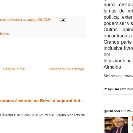
numa discus
temas de rel
política ext
erto de Almeida
at
outubro 06, 2024
podem ser vi
Outras opi
 books
encontradas 
Grande parte
inclusive livr
em Ac
https://unb.
Almeida
Página inicial
Postagem mais antiga
Site pessoal: www
Pesquisar este blo
orama électoral au Brésil d’aujourd’hui -
Quem sou eu: Pau
électoral au Brésil d’aujourd’hui Paulo Roberto de