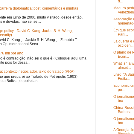
d...
Maduro pede
carreira diplomática: post, comentários e minhas
Venezuela
nte em julho de 2006, muito visitado, desde então,
Associação d
 e dúvidas, não sei se ...
homenagei
Éthique écon
eign policy - David C. Kang, Jackie S. H. Wong,
Parij...
ecurity)
id C. Kang , Jackie S. H. Wong , Zenobia T.
La guerra è o
n Op International Secu...
occiden...
O plano de P
76 mil por ano
Econ...
não é contradição, não sei o que é): Coloquei aqui uma
te pois foi dessa...
What is 'Tai
alread...
a: contexto negociador, texto do tratado (PRA)
Livro: "A Sa
o que preparei ao Tratado de Petrópolis (1903)
Freita...
 e a Bolívia, depois das...
Economic cri
po...
O jornalismo
bra...
China-Rússi
Barbosa ..
O jornalismo
bra...
A Georgia fi