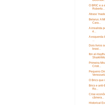
Bloombe..
O BRIC e a 
Roberto...
Atraso 'made 
Belarus: A M
Cara...
A irrealista 
é...
A esquerda b
...
Dois livros 
brasi...
Ibn al-Hayth
ShaikhMo
Primeira Mis
Cristi...
Pequeno Dire
Venezuel
O Brics que 
Brics e anti
Ro...
Crise econô
câmera...
Historical Ev