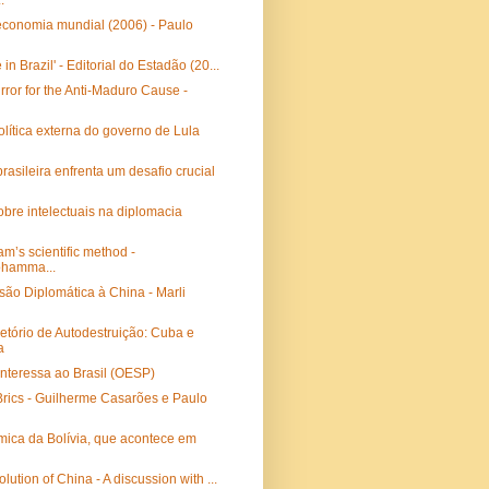
.
economia mundial (2006) - Paulo
in Brazil' - Editorial do Estadão (20...
irror for the Anti-Maduro Cause -
política externa do governo de Lula
rasileira enfrenta um desafio crucial
sobre intelectuais na diplomacia
am’s scientific method -
hamma...
são Diplomática à China - Marli
tório de Autodestruição: Cuba e
a
interessa ao Brasil (OESP)
-Brics - Guilherme Casarões e Paulo
mica da Bolívia, que acontece em
olution of China - A discussion with ...