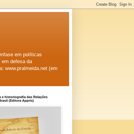
ênfase em políticas
al em defesa da
na: www.pralmeida.net (em
a e historiografia das Relações
rasil (Editora Appris)