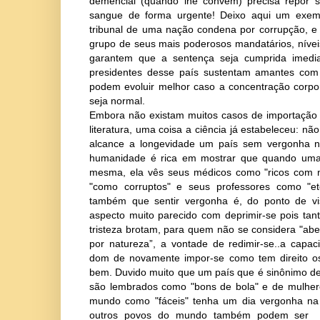
demencial (quando lhe convém) precisa repor 
sangue de forma urgente! Deixo aqui um exe
tribunal de uma nação condena por corrupção, e
grupo de seus mais poderosos mandatários, níve
garantem que a sentença seja cumprida imed
presidentes desse país sustentam amantes com
podem evoluir melhor caso a concentração corpo
seja normal.
Embora não existam muitos casos de importação 
literatura, uma coisa a ciência já estabeleceu: n
alcance a longevidade um país sem vergonha n
humanidade é rica em mostrar que quando uma 
mesma, ela vês seus médicos como "ricos com no
"como corruptos" e seus professores como "ete
também que sentir vergonha é, do ponto de vis
aspecto muito parecido com deprimir-se pois ta
tristeza brotam, para quem não se considera "ab
por natureza”, a vontade de redimir-se..a capa
dom de novamente impor-se como tem direito o
bem. Duvido muito que um país que é sinônimo de
são lembrados como "bons de bola" e de mulhe
mundo como "fáceis" tenha um dia vergonha na 
outros povos do mundo também podem ser