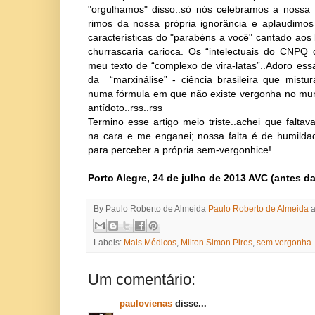
"orgulhamos" disso..só nós celebramos a nossa 
rimos da nossa própria ignorância e aplaudimos
características do "parabéns a você" cantado aos
churrascaria carioca. Os “intelectuais do CNPQ
meu texto de “complexo de vira-latas”..Adoro ess
da
“marxinálise” - ciência brasileira que mist
numa fórmula em que não existe vergonha no mun
antídoto..rss..rss
Termino esse artigo meio triste..achei que faltav
na cara e me enganei; nossa falta é de humilda
para perceber a própria sem-vergonhice!
Porto Alegre, 24 de julho de 2013 AVC (antes 
By Paulo Roberto de Almeida
Paulo Roberto de Almeida
Labels:
Mais Médicos
,
Milton Simon Pires
,
sem vergonha
Um comentário:
paulovienas
disse...