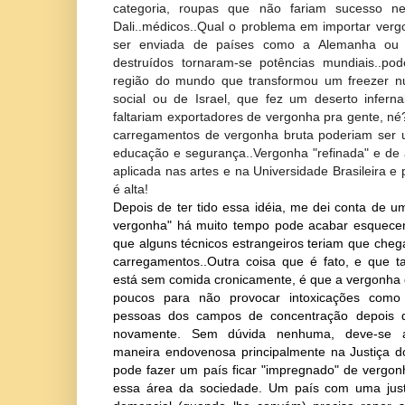
categoria, roupas que não fariam sucesso n
Dali..médicos..Qual o problema em importar ver
ser enviada de países como a Alemanha ou
destruídos tornaram-se potências mundiais..pod
região do mundo que transformou um freezer n
social ou de Israel, que fez um deserto infern
faltariam exportadores de vergonha pra gente, n
carregamentos de vergonha bruta poderiam ser 
educação e segurança..Vergonha "refinada" e de a
aplicada nas artes e na Universidade Brasileira e
é alta!
Depois de ter tido essa idéia, me dei conta de 
vergonha" há muito tempo pode acabar esquece
que alguns técnicos estrangeiros teriam que cheg
carregamentos..Outra coisa que é fato, e que
está sem comida cronicamente, é que a vergonha 
poucos para não provocar intoxicações com
pessoas dos campos de concentração depois
novamente. Sem dúvida nenhuma, deve-se a
maneira endovenosa principalmente na Justiça d
pode fazer um país ficar "impregnado" de vergon
essa área da sociedade. Um país com uma just