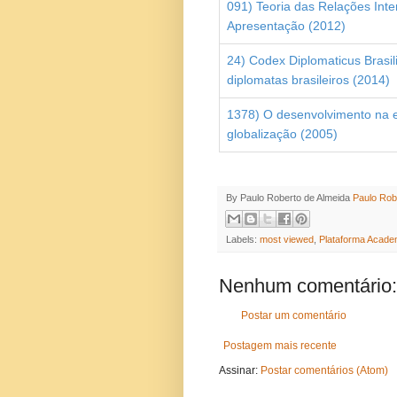
091) Teoria das Relações Inte
Apresentação (2012)
24) Codex Diplomaticus Brasili
diplomatas brasileiros (2014)
1378) O desenvolvimento na 
globalização (2005)
By Paulo Roberto de Almeida
Paulo Rob
Labels:
most viewed
,
Plataforma Acade
Nenhum comentário:
Postar um comentário
Postagem mais recente
Assinar:
Postar comentários (Atom)