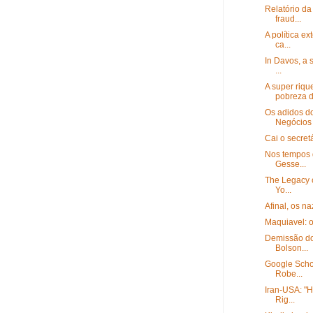
Relatório d
fraud...
A política e
ca...
In Davos, a 
...
A super riq
pobreza d.
Os adidos do
Negócios
Cai o secretá
Nos tempos d
Gesse...
The Legacy o
Yo...
Afinal, os na
Maquiavel: o 
Demissão do
Bolson...
Google Schol
Robe...
Iran-USA: "H
Rig...