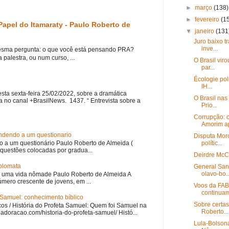
►
março
(138)
►
fevereiro
(1
o Papel do Itamaraty - Paulo Roberto de
▼
janeiro
(131
Juro baixo t
inve...
ma pergunta: o que você está pensando PRA?
palestra, ou num curso, ...
O Brasil viro
par...
Écologie pol
IH...
esta sexta-feira 25/02/2022, sobre a dramática
O Brasil nas
a no canal +BrasilNews. 1437. “ Entrevista sobre a
Prio...
Corrupção: o
Amorim ap
ondendo a um questionario
Disputa Mor
o a um questionário Paulo Roberto de Almeida (
polític...
questões colocadas por gradua...
Deirdre McC
iplomata
General San
olavo-bo..
 uma vida nômade Paulo Roberto de Almeida A
úmero crescente de jovens, em ...
Voos da FAB
continuam 
a Samuel: conhecimento bíblico
Sobre certas
os / História do Profeta Samuel: Quem foi Samuel na
Roberto...
iloadoracao.com/historia-do-profeta-samuel/ Histó...
Lula-Bolson