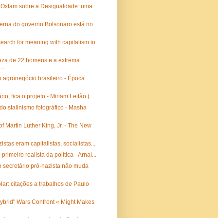
a Oxfam sobre a Desigualdade: uma
xterna do governo Bolsonaro está no
search for meaning with capitalism in
ueza de 22 homens e a extrema
..
 agronegócio brasileiro - Época
rio, fica o projeto - Miriam Leitão (...
o stalinismo fotográfico - Masha
f Martin Luther King, Jr. - The New
zistas eram capitalistas, socialistas...
primeiro realista da política - Arnal...
 secretário pró-nazista não muda
ar: citações a trabalhos de Paulo
ybrid" Wars Confront « Might Makes