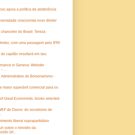
vo apoia a política de abstinência
iversidade criacionista novo diretor
 chanceler do Brasil: Tereza
 limbo, com uma passagem pelo IPRI
ca do capitão resultará em seu
rnance in Geneva: Webster
- ...
Administrativo do Bolsonarismo -
ce maior superávit comercial para os
of Great Economists: books selected
WEF de Davos: do socialismo de
.
mento liberal suprapartidário
h sobre o ministro da
são (el...