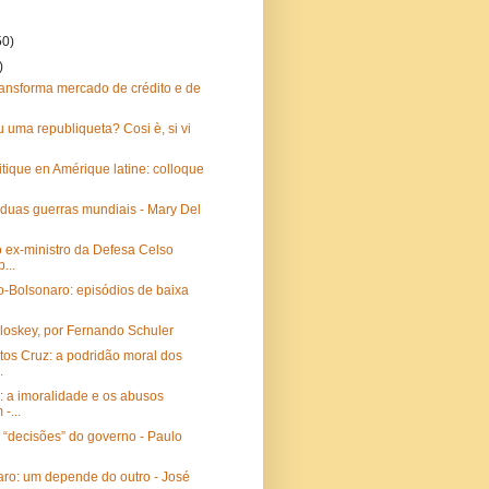
50)
)
ransforma mercado de crédito e de
u uma republiqueta? Cosi è, si vi
itique en Amérique latine: colloque
 duas guerras mundiais - Mary Del
 ex-ministro da Defesa Celso
...
o-Bolsonaro: episódios de baixa
loskey, por Fernando Schuler
tos Cruz: a podridão moral dos
.
: a imoralidade e os abusos
-...
 “decisões” do governo - Paulo
aro: um depende do outro - José