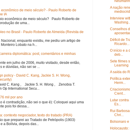
Nêumann
A nação ren
o econômico de meio século? - Paulo Roberto de
mediocrid
e IA
Interview wi
nio econômico de meio século? Paulo Roberto de
Washing..
eprodução de uma...
Conselhos d
óleo no Brasil - Paulo Roberto de Almeida (Revista de
aposentad
Déficit de T
a Nacional, enquanto existiu, me pediu um artigo de
Ricardo...
 Monteiro Lobato na h...
O início e 
carreira diplomática: post, comentários e minhas
deb...
Sete filmes 
nte em julho de 2006, muito visitado, desde então,
Learning
 e dúvidas, não sei se ...
A saída do 
eign policy - David C. Kang, Jackie S. H. Wong,
Política ext
ecurity)
Herm...
id C. Kang , Jackie S. H. Wong , Zenobia T.
n Op International Secu...
Criacionismo
Cient...
76 mil por ano
Lutar contra
não é contradição, não sei o que é): Coloquei aqui uma
Es...
te pois foi dessa...
Rui Barbosa, 
Chri...
a: contexto negociador, texto do tratado (PRA)
o que preparei ao Tratado de Petrópolis (1903)
Bolsonaro e 
 e a Bolívia, depois das...
Holocausto: 