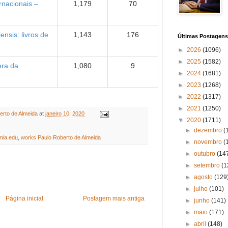
rnacionais –
1,179
70
ensis: livros de
1,143
176
Últimas Postagens
►
2026
(1096)
►
2025
(1582)
era da
1,080
9
►
2024
(1681)
►
2023
(1268)
►
2022
(1317)
►
2021
(1250)
erto de Almeida
at
janeiro 10, 2020
▼
2020
(1711)
►
dezembro
(
mia.edu
,
works Paulo Roberto de Almeida
►
novembro
(
►
outubro
(14
►
setembro
(1
►
agosto
(129
►
julho
(101)
Página inicial
Postagem mais antiga
►
junho
(141)
►
maio
(171)
►
abril
(148)