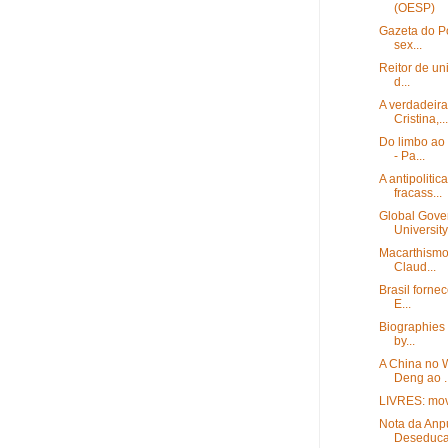
(OESP)
Gazeta do Po
sex...
Reitor de un
d...
A verdadeira
Cristina,...
Do limbo ao
- Pa...
A antipoliti
fracass...
Global Gove
University 
Macarthismo 
Claud...
Brasil forne
E...
Biographies 
by...
A China no 
Deng ao ..
LIVRES: movi
Nota da Anpu
Deseducas