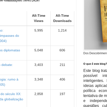
00 visualizações: 10/01/
2020)
All-Time
All-Time
Views
Downloads
ão:
5,995
1,214
e impasses do
2004)
dos diplomatas
5,048
606
Dos Descobrimento
O que é este blog
m debate:
3,403
211
Este blog tra
possível in
ogia: rumo à
3,348
406
inteligente
005)
ideias aplica
política eco
 do século XX:
2,858
197
tentativa de 
da globalização
e independe
questões cu