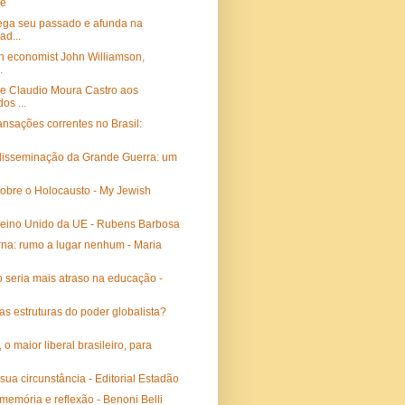
e
ega seu passado e afunda na
ad...
th economist John Williamson,
.
e Claudio Moura Castro aos
os ...
ransações correntes no Brasil:
a disseminação da Grande Guerra: um
sobre o Holocausto - My Jewish
Reino Unido da UE - Rubens Barbosa
erna: rumo a lugar nenhum - Maria
 seria mais atraso na educação -
 as estruturas do poder globalista?
o maior liberal brasileiro, para
sua circunstância - Editorial Estadão
memória e reflexão - Benoni Belli