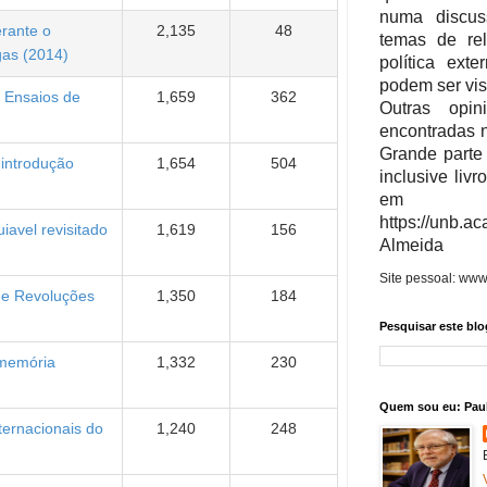
numa discus
erante o
2,135
48
temas de rel
gas (2014)
política ext
podem ser vi
: Ensaios de
1,659
362
Outras opi
encontradas 
Grande parte
 introdução
1,654
504
inclusive livr
em Ac
https://unb.
avel revisitado
1,619
156
Almeida
Site pessoal: www
 e Revoluções
1,350
184
Pesquisar este blo
 memória
1,332
230
Quem sou eu: Pau
ternacionais do
1,240
248