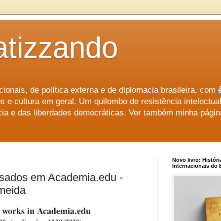
atizzando
ionais, de política externa e de diplomacia brasileira, com 
s e cultura em geral. Um quilombo de resistência intelectu
ência e das liberdades democráticas. Ver também minha pági
Novo livro: Históri
Internacionais do B
ssados em Academia.edu -
meida
 works in Academia.edu