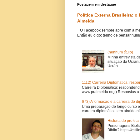
Postagem em destaque
Política Externa Brasileira: 
Almeida
O Facebook sempre abre com a mes
Então eu digo: tenho de pensar numa 
(nenhum título)
Minha entrevista d
situação da Ucrâni
Ucrân...
1112) Carreira Diplomatica: resp
Carreira Diplomática: respondend
www.pralmeida.org ) Respostas a 
673) A formacao e a carreira do d
Uma preparação de longo curso e
carreira diplomática tem atraído n
Historia do profet
Personagens Bíblic
Bíblia? https://est