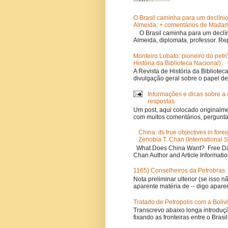
O Brasil caminha para um declíni
Almeida; + comentários de Madam
O Brasil caminha para um declí
Almeida, diplomata, professor. R
Monteiro Lobato: pioneiro do petr
História da Biblioteca Nacional)
A Revista de História da Bibliotec
divulgação geral sobre o papel de
Informações e dicas sobre a 
respostas
Um post, aqui colocado originalme
com muitos comentários, perguntas
China: its true objectives in for
Zenobia T. Chan (International S
What Does China Want? Free Dav
Chan Author and Article Informatio
1165) Conselheiros da Petrobras: 
Nota preliminar ulterior (se isso 
aparente matéria de -- digo aparen
Tratado de Petropolis com a Bolivi
Transcrevo abaixo longa introduçã
fixando as fronteiras entre o Brasil