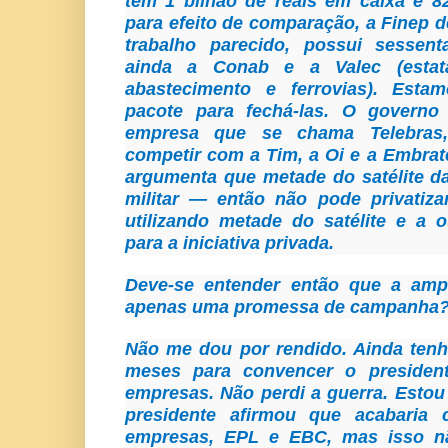
tem 1 bilhão de reais em caixa e 8
para efeito de comparação, a Finep d
trabalho parecido, possui sessen
ainda a Conab e a Valec (estat
abastecimento e ferrovias). Est
pacote para fechá-las. O gover
empresa que se chama Telebras,
competir com a Tim, a Oi e a Embrat
argumenta que metade do satélite d
militar — então não pode privatizar
utilizando metade do satélite e a 
para a iniciativa privada.
Deve-se entender então que a ampl
apenas uma promessa de campanha
Não me dou por rendido. Ainda tenh
meses para convencer o presiden
empresas. Não perdi a guerra. Estou
presidente afirmou que acabaria
empresas, EPL e EBC, mas isso n